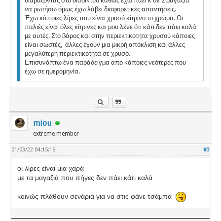
διαβάζοντας στο διαδίκτυο καθώς έχω πάει κ σε 2 μαγαζιά
να ρωτήσω όμως έχω λάβει διαφορετικές απαντήσεις.
Έχω κάποιες λίρες που είναι χρυσό κίτρινο το χρώμα. Οι
παλιές είναι όλες κίτρινες και μου λένε ότι κάτι δεν πάει καλά
με αυτές. Στο βάρος και στην περιεκτικοτητα χρυσού κάποιες
είναι σωστές, άλλες έχουν μια μικρή απόκλιση και άλλες
μεγαλύτερη περιεκτικοτητα σε χρυσό.
Επισυνάπτω ένα παράδειγμα από κάποιες νεότερες που
έχω σε ημερομηνία.
miou
extreme member
01/03/22 04:15:16
#3
οι λίρες είναι μια χαρά
με τα μαγαζιά που πήγες δεν πάει κάτι καλά
κοινώς πλάθουν σενάρια για να στις φάνε τσάμπα