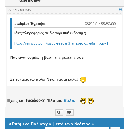
Gold member
02/11/17 08:45:55
#5
acaliptos Έγραψε:
(02/11/17 00:03:33)
ίδιες πληροφορίες σε διαφορετική έκδοση(?)
https://e.issuu.com/issuu-reader3-embed-...re&amp;p=1
Nαι, είναι νομίζω η βάση της μελέτης αυτή.
Σε ευχαριστώ πολύ Νίκο, νάσαι καλά!
Έχεις και Facebook? Έλα μια
βόλτα
«
Επόμενο Παλιότερο
|
επόμενο Νεότερο
»