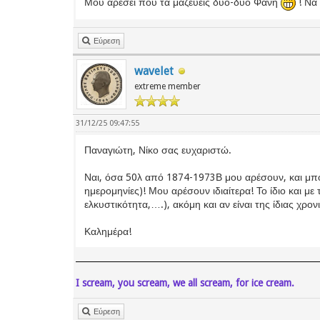
Μου αρέσει που τα μαζεύεις δύο-δύο Φάνη
! Να 
Εύρεση
wavelet
extreme member
31/12/25 09:47:55
Παναγιώτη, Νίκο σας ευχαριστώ.
Ναι, όσα 50λ από 1874-1973Β μου αρέσουν, και μπο
ημερομηνίες)! Μου αρέσουν ιδιαίτερα! Το ίδιο και με
ελκυστικότητα,….), ακόμη και αν είναι της ίδιας χρο
Καλημέρα!
I scream, you scream, we all scream, for ice cream.
Εύρεση