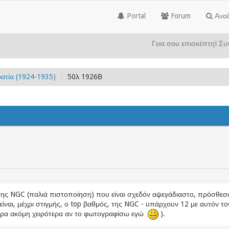
Portal
Forum
Ανα
Γεια σου επισκέπτη! Σ
ατία (1924-1935)
50λ 1926Β
της NGC (παλιά πιστοποίηση) που είναι σχεδόν αψεγάδιαστο, πρόσθεσ
ίναι, μέχρι στιγμής, ο top βαθμός, της NGC - υπάρχουν 12 με αυτόν το
γουρα ακόμη χειρότερα αν το φωτογραφίσω εγώ
).