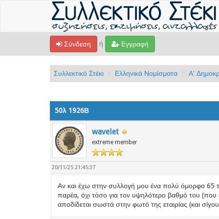
ή
Σύνδεση
Εγγραφή
Συλλεκτικό Στέκι
Ελληνικά Νομίσματα
Α' Δημοκρ
50λ 1926Β
wavelet
extreme member
20/11/25 21:45:37
Αν και έχω στην συλλογή μου ένα πολύ όμορφο 65 
παρέα, όχι τόσο για τον υψηλότερο βαθμό του (που ε
αποδίδεται σωστά στην φωτό της εταιρίας (και σί