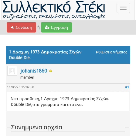
Toggle
navigat
ή
Σύνδεση
Εγγραφή
1 Δραχμη 1973 Δημοκρατίας Σ/χών
Ρυθμίσεις νήματος
Double Die.
johanis1860
member
11/05/26 15:02:50
#1
Νεα προσθηκη,1 Δραχμη 1973 Δημοκρατίας Σ/χών.
Double Die,στα γραμματα και στο ενα.
Συνημμένα αρχεία