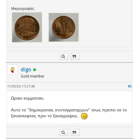
Μικρογραφίες
digo
Gold member
11/05/26 17:27:48
#2
Ωραιο κομματακι.
Αυτο το "δημοκρατιας συνταγματαρχων" ισως πρεπει να το
ξανασκεφτεις πριν το ξαναγραψεις.