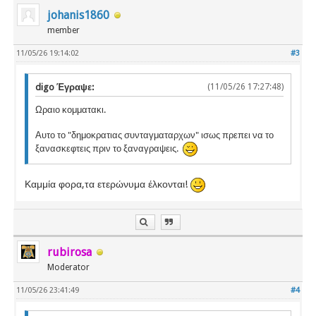
johanis1860
member
11/05/26 19:14:02
#3
digo Έγραψε:
(11/05/26 17:27:48)
Ωραιο κομματακι.
Αυτο το "δημοκρατιας συνταγματαρχων" ισως πρεπει να το
ξανασκεφτεις πριν το ξαναγραψεις.
Καμμία φορα,τα ετερώνυμα έλκονται!
rubirosa
Moderator
11/05/26 23:41:49
#4