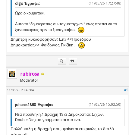
digo Έγραψε:
(11/05/26 17:27:48)
Ωραιο κομματακι.
Αυτο το "δημοκρατιας συνταγματαρχων" ισως πρεπει να το
ξανασκεφτεις πριν το ξαναγραψεις.
Δημήτρη κυκλοφόρησαν: Επί <<Προέδρου
Δημοκρατίας>> Φαίδωνος Γκιζίκη.
rubirosa
Moderator
11/05/26 23:46:04
#5
johanis1860 Έγραψε:
(11/05/26 15:02:50)
Νεα προσθηκη,1 Δραχμη 1973 Δημοκρατίας Σ/χών.
Double Die,στα γραμματα και στο ενα.
Πολλή καλη η δραχμή σου, φαίνεται ευκρινώς το διπλό
πάτημα!!