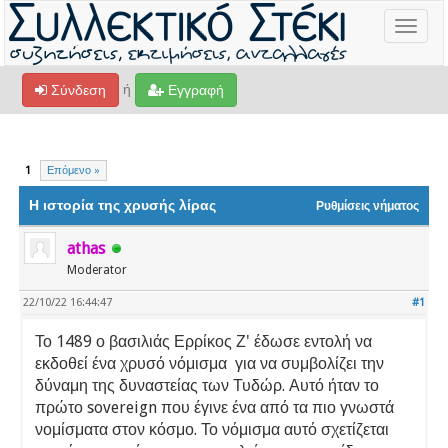
Toggle
navigat
ή
Σύνδεση
Εγγραφή
1
Επόμενο »
Η ιστορία της χρυσής λίρας
Ρυθμίσεις νήματος
athas
Moderator
22/10/22 16:44:47
#1
Το 1489 ο βασιλιάς Ερρίκος Ζ' έδωσε εντολή να
εκδοθεί ένα χρυσό νόμισμα για να συμβολίζει την
δύναμη της δυναστείας των Τυδώρ. Αυτό ήταν το
πρώτο sovereign που έγινε ένα από τα πιο γνωστά
νομίσματα στον κόσμο. Το νόμισμα αυτό σχετίζεται